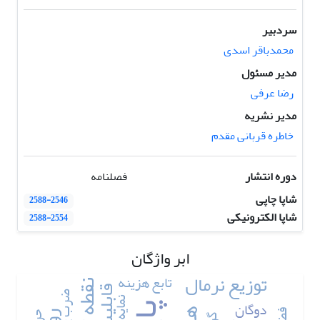
سردبیر
محمدباقر اسدی
مدیر مسئول
رضا عرفی
مدیر نشریه
خاطره قربانی مقدم
دوره انتشار
فصلنامه
شاپا چاپی
2588-2546
شاپا الکترونیکی
2588-2554
ابر واژگان
توزیع نرمال
تابع هزینه
نقطه ثابت
نمایه
دوگان