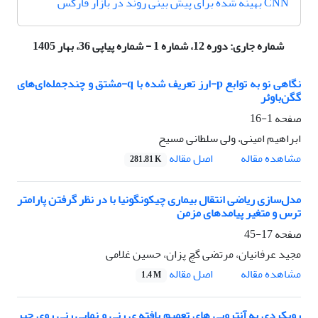
CNN بهینه شده برای پیش بینی روند در بازار فارکس
شماره جاری:
دوره 12، شماره 1 - شماره پیاپی 36، بهار 1405
نگاهی نو به توابع p-ارز تعریف شده با q-مشتق و چندجمله‌ای‌های
گگن‌باوئر
صفحه
1-16
ابراهیم امینی، ولی سلطانی مسیح
اصل مقاله
مشاهده مقاله
281.81 K
مدل‌سازی ریاضی انتقال بیماری چیکونگونیا با در نظر گرفتن پارامتر
ترس و متغیر پیامدهای مزمن
صفحه
17-45
مجید عرفانیان، مرتضی گچ پزان، حسین غلامی
اصل مقاله
مشاهده مقاله
1.4 M
رویکردی به آنتروپی های تعمیم یافته ی رنی و نمایی رنی روی جبر