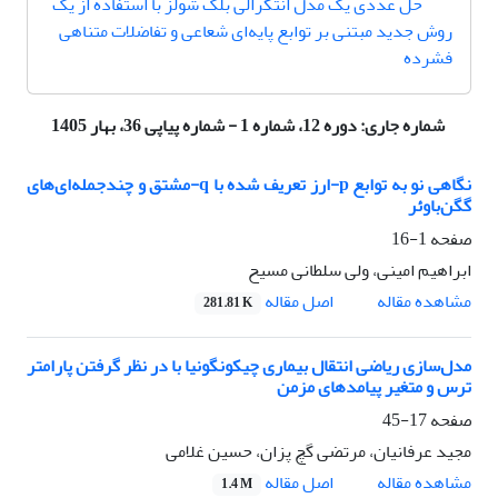
حل عددی یک مدل انتگرالی بلک شولز با استفاده از یک
روش جدید مبتنی بر توابع پایه‌ای شعاعی و تفاضلات متناهی
فشرده
شماره جاری:
دوره 12، شماره 1 - شماره پیاپی 36، بهار 1405
نگاهی نو به توابع p-ارز تعریف شده با q-مشتق و چندجمله‌ای‌های
گگن‌باوئر
صفحه
1-16
ابراهیم امینی، ولی سلطانی مسیح
اصل مقاله
مشاهده مقاله
281.81 K
مدل‌سازی ریاضی انتقال بیماری چیکونگونیا با در نظر گرفتن پارامتر
ترس و متغیر پیامدهای مزمن
صفحه
17-45
مجید عرفانیان، مرتضی گچ پزان، حسین غلامی
اصل مقاله
مشاهده مقاله
1.4 M