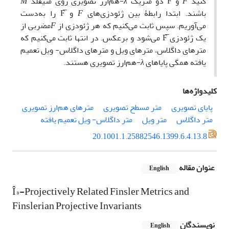
کنید
F
و
دو متریک
λ
-هم‌ارز تصویری روی منیفلد
M
باشند. ابتدا رابطۀ بین ژئودزی‌های
F
و
را به‌دست
می‌آوریم. سپس ثابت می‌کنیم که هر ژئودزی از
F
مضربی از
یک ژئودزی
می‌شود و برعکس. در انتها ثابت می‌کنیم که
مترهای داگلاس، مترهای ویل و مترهای داگلاس- ویل تعمیم
یافته همگی پایاهای
λ
-هم‌ارز تصویری هستند.
کلیدواژه‌ها
پایای تصویری
متر مسطح تصویری
مترهای هم‌ارز تصویری
متر داگلاس
متر ویل
متر داگلاس- ویل تعمیم یافته
20.1001.1.25882546.1399.6.4.13.8
عنوان مقاله
English
Î»-Projectively Related Finsler Metrics and
Finslerian Projective Invariants
نویسندگان
English