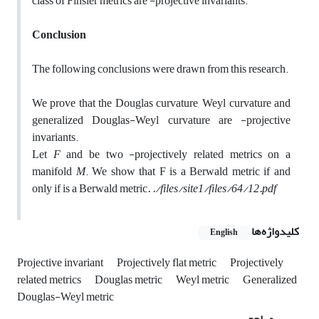
class of Finsler metrics are -projective invariants.
Conclusion
The following conclusions were drawn from this research.
We prove that the Douglas curvature, Weyl curvature and
generalized Douglas-Weyl curvature are -projective
invariants.
Let
F
and be two -projectively related metrics on a
manifold
M
. We show that F is a Berwald metric if and
only if is a Berwald metric
. ./files/site1/files/64/12.pdf
کلیدواژه‌ها
English
Projective invariant
Projectively flat metric
Projectively
related metrics
Douglas metric
Weyl metric
Generalized
Douglas-Weyl metric
مراجع