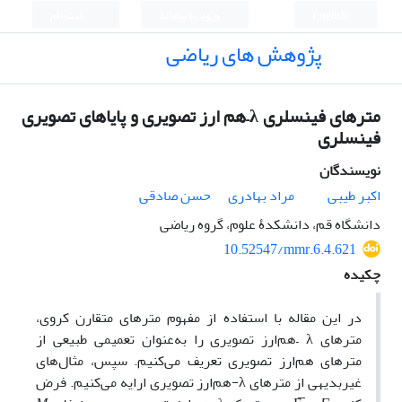
English
ورود به سامانه
ثبت نام
پژوهش های ریاضی
مترهای فینسلری λ–هم ارز تصویری و پایاهای تصویری
فینسلری
نویسندگان
اکبر طیبی
مراد بهادری
حسن صادقی
دانشگاه قم، دانشکدۀ علوم، گروه ریاضی
10.52547/mmr.6.4.621
چکیده
در این مقاله با استفاده از
مفهوم مترهای متقارن کروی،
مترهای
λ
–
هم‌ارز تصویری را به‌عنوان تعمیمی طبیعی از
مترهای هم‌ارز تصویری تعریف می‌کنیم. سپس، مثال‌های
غیربدیهی از مترهای
λ
-هم‌ارز تصویری ارایه می‌کنیم. فرض