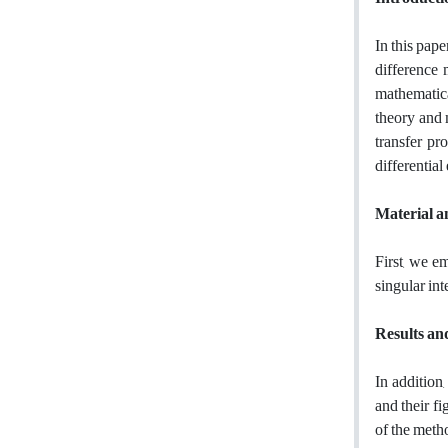
In this pape
difference 
mathematical
theory and 
transfer pr
differential
Material 
First, we e
singular in
Results an
In addition
and their f
of the meth