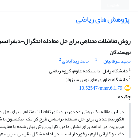
English
پژوهش های ریاضی
روش تفاضلات متناهی برای حل معادله انتگرال-دیفرانسی
نویسندگان
2
1
مجید عرفانیان
حامد زیدآبادی
1
دانشگاه زابل، دانشکده علوم، گروه ریاضی
2
دانشگاه فناوری های نوین سبزواز
10.52547/mmr.6.1.79
چکیده
در این مقاله یک روش عددی بر مبنای
تفاضلات متناهی
برای حل
م
الگورتیم عددی برای حل مسئله براساس طرح کرانک-نیکلسون با شرا
می‌بریم.
در ادامه برای نشان دادن کارایی روش بیان شده با
مقایسۀ 
دقت و کارائی لازم برخوردار است.
در ادامه شکل تقریبی نیز رسم 