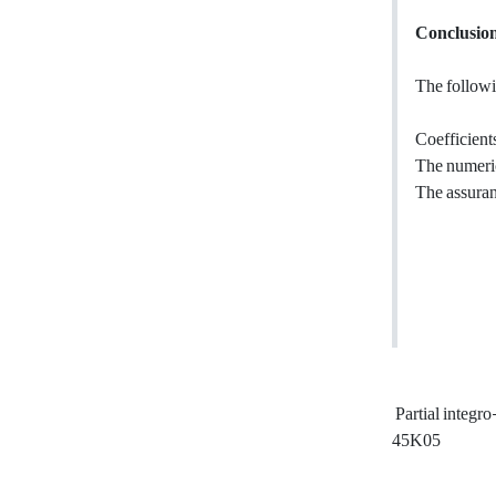
Conclusio
The followi
Coefficient
The numeric
The assuran
Partial integro
45K05