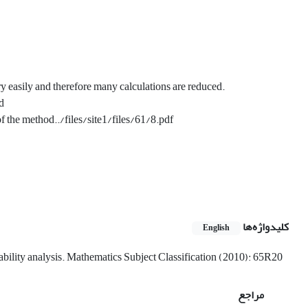
 easily and therefore many calculations are reduced.
d
of the method../files/site1/files/61/8.pdf
کلیدواژه‌ها
English
ability analysis. Mathematics Subject Classification (2010): 65R20
مراجع