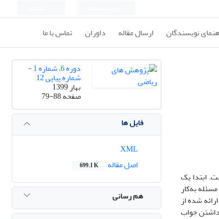
ورود به سامانه
ثبت نام
هنمای نویسندگان
ارسال مقاله
داوران
تماس با ما
دوره 6، شماره 1 -
شماره پیاپی 12
بهار 1399
صفحه
79-88
فایل ها
XML
اصل مقاله
699.1 K
ت. ابتدا
یک
سئله به‌کار
هم رسانی
رائه شده از
داشتن جواب