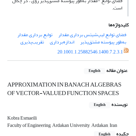
فضای توابع
-مقدار به‌طور پیوسته مشتق‌پذیر روی
، در
چگال
است.
کلیدواژه‌ها
فضای توابع لیپ‌شیتس برداری مقدار
توابع برداری ‌مقدار
به‌طور پیوسته مشتق‌پذیر
اندازه‌برداری
تقریب‌پذیری
20.1001.1.25882546.1400.7.2.3.1
عنوان مقاله
English
APPROXIMATION IN BANACH ALGEBRAS
OF VECTOR-VALUED FUNCTION SPACES
نویسنده
English
Kobra Esmaeili
Faculty of Engineering, Ardakan University, Ardakan, Iran
چکیده
English