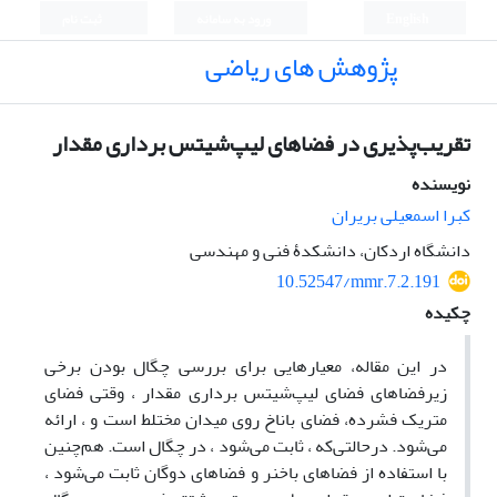
English
ورود به سامانه
ثبت نام
پژوهش های ریاضی
تقریب‌پذیری در فضاهای لیپ‌شیتس برداری مقدار
نویسنده
کبرا اسمعیلی بریران
دانشگاه اردکان، دانشکدۀ فنی و مهندسی
10.52547/mmr.7.2.191
چکیده
در این مقاله‏، معیارهایی برای بررسی چگال بودن برخی
زیرفضاهای فضای لیپ‌شیتس برداری مقدار
، وقتی
فضای
متریک فشرده‏،
فضای باناخ روی میدان مختلط
است و
، ارائه
‌می‌شود. درحالتی‌که
، ثابت می‌شود
، در
چگال است. هم‌چنین
با استفاده از فضاهای باخنر و فضاهای دوگان ثابت می‌شود
،