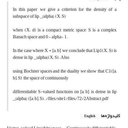
In this paper, we give a criterion for the density of a
subspace of lip _{alpha} (X; S)
when (X; d) is a compact metric space, S is a complex
Banach space and 0 < alpha< 1.
In the case where X = [a; b], we conclude that Lip1(X; S) is
dense in lip _{alpha}(X; S). Also,
using Bochner spaces and the duality we show that C1([a;
b]; S), the space of continuously
differentiable S-valued functions on [a; b], is dense in lip
_{alpha} ([a; b]; S)../files/site1/files/72/2Abstract.pdf
کلیدواژه‌ها
English